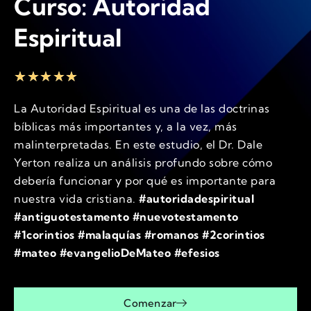
Curso: Autoridad
Espiritual
★
★
★
★
★
La Autoridad Espiritual es una de las doctrinas
bíblicas más importantes y, a la vez, más
malinterpretadas. En este estudio, el Dr. Dale
Yerton realiza un análisis profundo sobre cómo
debería funcionar y por qué es importante para
nuestra vida cristiana.
#autoridadespiritual
#antiguotestamento #nuevotestamento
#1corintios #malaquías #romanos #2corintios
#mateo #evangelioDeMateo #efesios
Comenzar