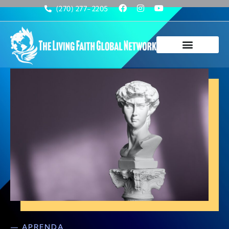
(270) 277-2205
— APRENDA