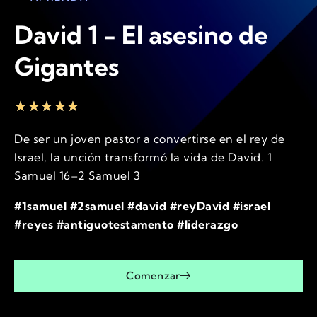
David 1 - El asesino de
Gigantes
★
★
★
★
★
De ser un joven pastor a convertirse en el rey de
Israel, la unción transformó la vida de David. 1
Samuel 16–2 Samuel 3
#1samuel #2samuel #david #reyDavid #israel
#reyes #antiguotestamento #liderazgo
Comenzar