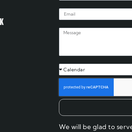
Email
Message
Subject
We will be glad to serv