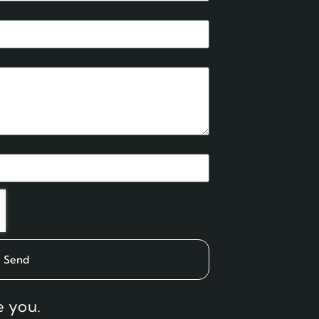
Send
e you.