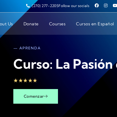
(270) 277-2205
Follow our socials
out Us
Donate
Courses
Cursos en Español
— APRENDA
Curso: La Pasión
★
★
★
★
★
Comenzar