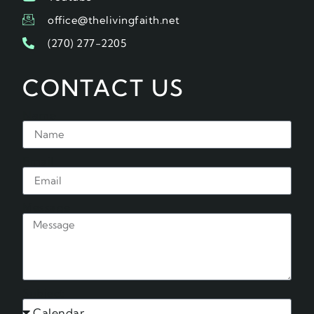
office@thelivingfaith.net
(270) 277-2205
CONTACT US
Name
Email
Message
Subject