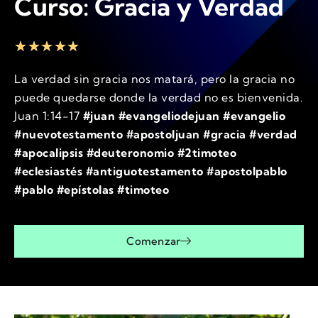
Curso: Gracia y Verdad
★
★
★
★
★
La verdad sin gracia nos matará, pero la gracia no
puede quedarse donde la verdad no es bienvenida.
Juan 1:14-17
#juan #evangeliodejuan #evangelio
#nuevotestamento #apostoljuan #gracia #verdad
#apocalipsis #deuteronomio #2timoteo
#eclesiastés #antiguotestamento #apostolpablo
#pablo #epístolas #timoteo
Comenzar